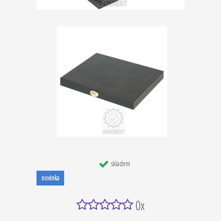
skladem
novinka
0x