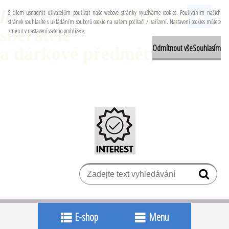
INTEREST
pomůcky pro
Přihlášení
Nová registrace
S cílem usnadnit uživatelům používat naše webové stránky využíváme cookies. Používáním našich
stránek souhlasíte s ukládáním souborů cookie na vašem počítači / zařízení. Nastavení cookies můžete
sběratele
změnit v nastavení vašeho prohlížeče.
Odmítnout vše
Souhlasím
a
dárkové
předměty
E-shop
Menu