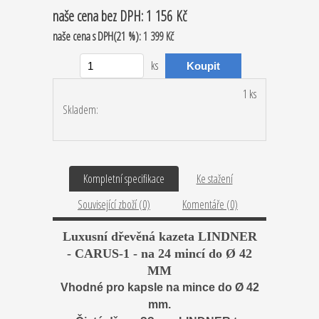
naše cena
bez DPH:
1 156 Kč
naše cena
s DPH(21 %):
1 399 Kč
ks
1 ks
Skladem:
Kompletní specifikace
Ke stažení
Související zboží (0)
Komentáře (0)
Luxusní dřevěná kazeta LINDNER
- CARUS-1 - na 24 mincí do Ø 42
MM
Vhodné pro kapsle na mince do Ø 42
mm.