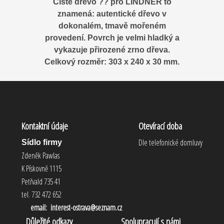
Čisté dřevo ?? pro LINDNER to
znamená: autentické dřevo v
dokonalém, tmavě mořeném
provedení. Povrch je velmi hladký a
vykazuje přirozené zrno dřeva.
Celkový rozměr: 303 x 240 x 30 mm.
Kontaktní údaje
Otevírací doba
Dle telefonické domluvy
Sídlo firmy
Zdeněk Pawlas
K Pískovně 1115
Petřvald 735 41
tel. 732 472 652
email: interest-ostrava@seznam.cz
Důležité odkazy
Spolupracují s námi